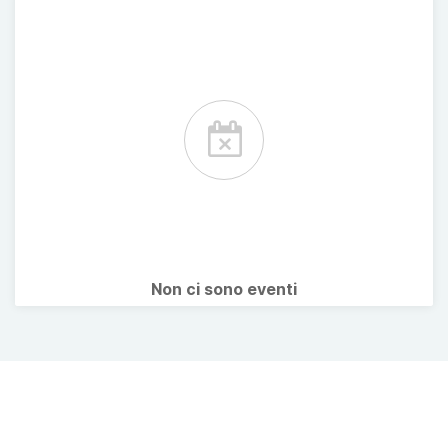
Non ci sono eventi