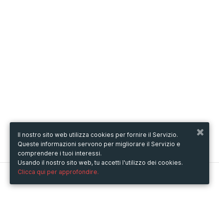
Il nostro sito web utilizza cookies per fornire il Servizio.
Queste informazioni servono per migliorare il Servizio e
comprendere i tuoi interessi.
Usando il nostro sito web, tu accetti l'utilizzo dei cookies.
Clicca qui per approfondire.
Metooo
Come funziona
Crea la tua pagina