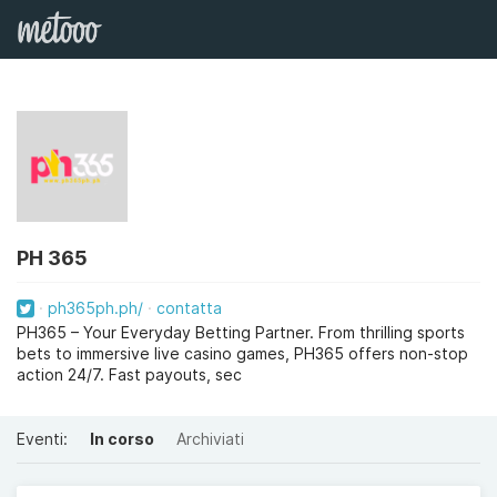
PH 365
ph365ph.ph/
contatta
PH365 – Your Everyday Betting Partner. From thrilling sports
bets to immersive live casino games, PH365 offers non-stop
action 24/7. Fast payouts, sec
Eventi:
In corso
Archiviati