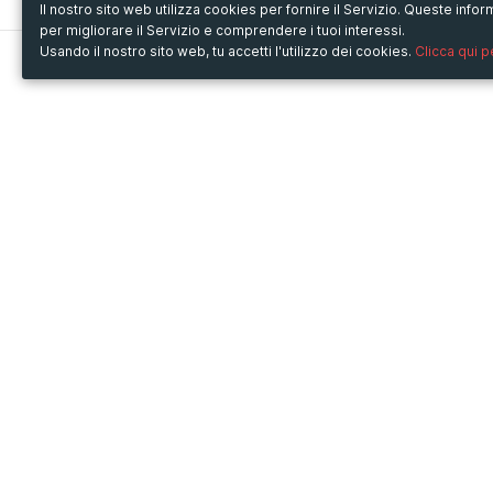
Il nostro sito web utilizza cookies per fornire il Servizio. Queste inf
per migliorare il Servizio e comprendere i tuoi interessi.
Usando il nostro sito web, tu accetti l'utilizzo dei cookies.
Clicca qui 
Metooo
Usa Metooo per
Come funziona
Fiere e Business
Crea la tua pagina
Conferenze e Congressi
Invita i contatti
Workshop e Corsi
Vendi i biglietti
Cultura
Racconta il tuo evento
Mostre e rassegne
Intrattenimento
Festival e Concerti
Non-profit
Crowdfunding
Sport
© Copyright 2013-2020 Metooo s.r.l.