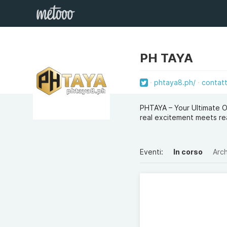
PH TAYA
phtaya8.ph/
contat
PHTAYA – Your Ultimate O
real excitement meets rea
Eventi:
In corso
Arch