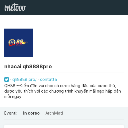
nhacai qh8888pro
qh8888.pro/
contatta
QH88 – Điểm đến vui chơi cá cược hàng đầu của cược thủ,
được yêu thích với các chương trình khuyến mãi nạp hấp dẫn
mỗi ngày.
Eventi:
In corso
Archiviati