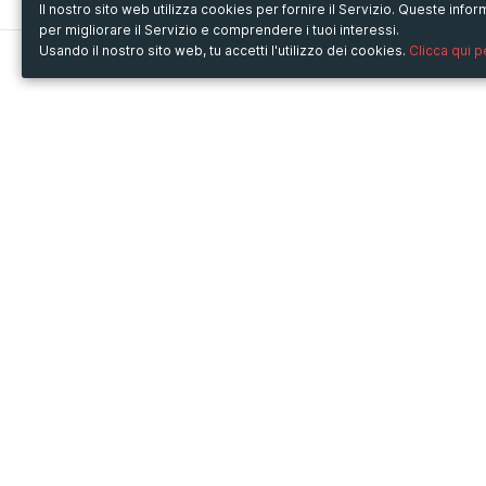
Il nostro sito web utilizza cookies per fornire il Servizio. Queste inf
per migliorare il Servizio e comprendere i tuoi interessi.
Usando il nostro sito web, tu accetti l'utilizzo dei cookies.
Clicca qui 
Metooo
Usa Metooo per
Come funziona
Fiere e Business
Crea la tua pagina
Conferenze e Congressi
Invita i contatti
Workshop e Corsi
Vendi i biglietti
Cultura
Racconta il tuo evento
Mostre e rassegne
Intrattenimento
Festival e Concerti
Non-profit
Crowdfunding
Sport
© Copyright 2013-2020 Metooo s.r.l.