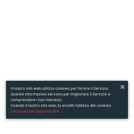
Il nostro sito web utilizza cookies per fornire il Servizio.
Queste informazioni servono per migliorare il Servizio e
comprendere i tuoi interessi.
Usando il nostro sito web, tu accetti l'utilizzo dei cookies.
Clicca qui per approfondire.
Metooo
Come funziona