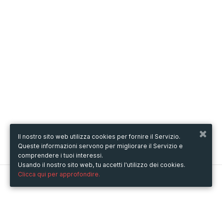
Il nostro sito web utilizza cookies per fornire il Servizio.
Queste informazioni servono per migliorare il Servizio e
comprendere i tuoi interessi.
Usando il nostro sito web, tu accetti l'utilizzo dei cookies.
Clicca qui per approfondire.
Metooo
Come funziona
Crea la tua pagina