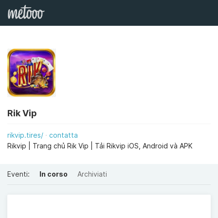
Rik Vip
rikvip.tires/
contatta
Rikvip | Trang chủ Rik Vip | Tải Rikvip iOS, Android và APK
Eventi:
In corso
Archiviati