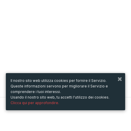
Il nostro sito web utilizza cookies per fornire il Servizio.
Queste informazioni servono per migliorare il Servizio e
comprendere i tuoi interessi.
Usando il nostro sito web, tu accetti l'utilizzo dei cookies.
Clicca qui per approfondire.
Metooo
Come funziona
Crea la tua pagina