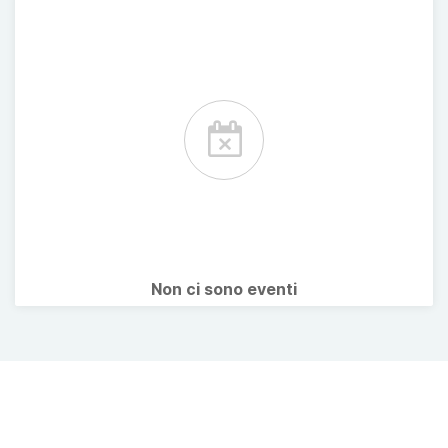
Non ci sono eventi