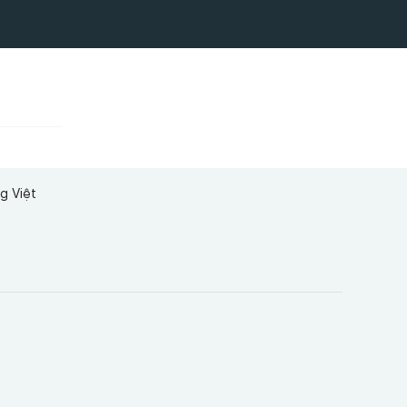
g Việt