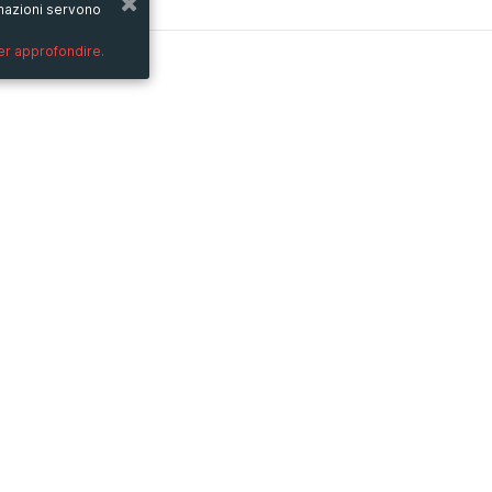
ormazioni servono
per approfondire.
Risorse
Blog
Help
Press Kit
Esplora eventi
Privacy Policy
Termini d'uso
GDPR