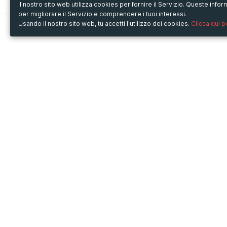
Il nostro sito web utilizza cookies per fornire il Servizio. Queste inf
per migliorare il Servizio e comprendere i tuoi interessi.
Usando il nostro sito web, tu accetti l'utilizzo dei cookies.
Clicca qui 
Metooo
Usa Metooo per
Come funziona
Fiere e Business
Crea la tua pagina
Conferenze e Congressi
Invita i contatti
Workshop e Corsi
Vendi i biglietti
Cultura
Racconta il tuo evento
Mostre e rassegne
Intrattenimento
Festival e Concerti
Non-profit
Crowdfunding
Sport
© Copyright 2013-2020 Metooo s.r.l.