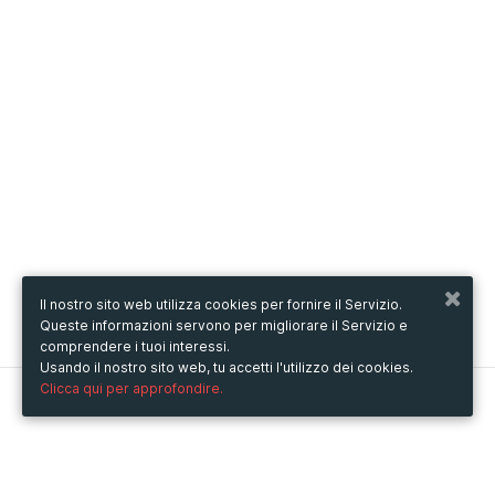
Il nostro sito web utilizza cookies per fornire il Servizio.
Queste informazioni servono per migliorare il Servizio e
comprendere i tuoi interessi.
Usando il nostro sito web, tu accetti l'utilizzo dei cookies.
Clicca qui per approfondire.
Metooo
Come funziona
Crea la tua pagina