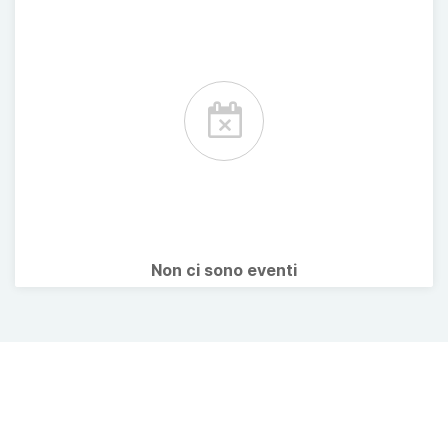
Non ci sono eventi