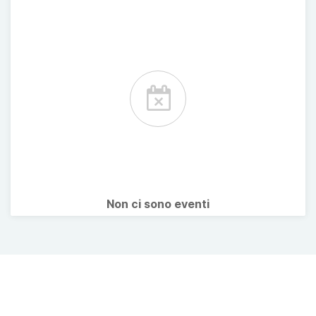
Non ci sono eventi