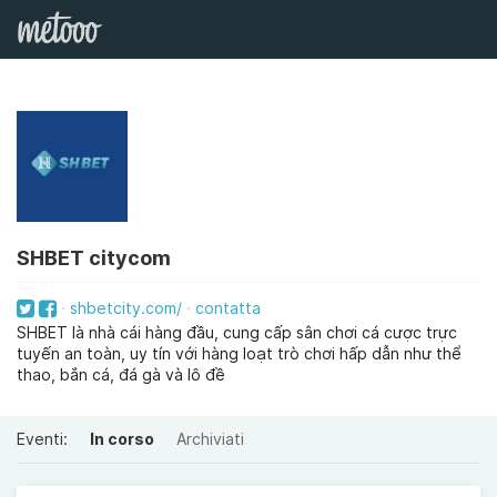
SHBET citycom
shbetcity.com/
contatta
SHBET là nhà cái hàng đầu, cung cấp sân chơi cá cược trực
tuyến an toàn, uy tín với hàng loạt trò chơi hấp dẫn như thể
thao, bắn cá, đá gà và lô đề
Eventi:
In corso
Archiviati