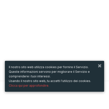
Il nostro sito web utilizza cookies per fornire il Servizio.
Queste informazioni servono per migliorare il Servizio e
comprendere i tuoi interessi.
Usando il nostro sito web, tu accetti l'utilizzo dei cookies.
Clicca qui per approfondire.
Metooo
Come funziona
Crea la tua pagina