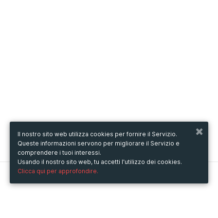
Il nostro sito web utilizza cookies per fornire il Servizio.
Queste informazioni servono per migliorare il Servizio e
comprendere i tuoi interessi.
Usando il nostro sito web, tu accetti l'utilizzo dei cookies.
Clicca qui per approfondire.
Metooo
Come funziona
Crea la tua pagina