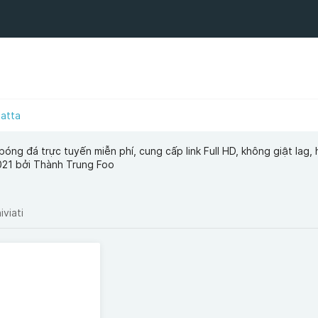
atta
óng đá trực tuyến miễn phí, cung cấp link Full HD, không giật lag, 
2021 bởi Thành Trung Foo
iviati