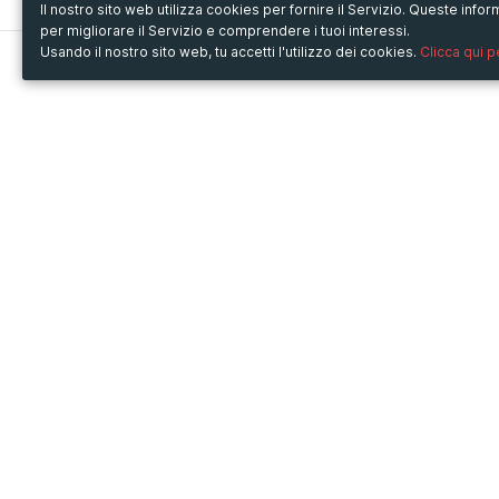
Il nostro sito web utilizza cookies per fornire il Servizio. Queste inf
per migliorare il Servizio e comprendere i tuoi interessi.
Usando il nostro sito web, tu accetti l'utilizzo dei cookies.
Clicca qui 
Metooo
Usa Metooo per
Come funziona
Fiere e Business
Crea la tua pagina
Conferenze e Congressi
Invita i contatti
Workshop e Corsi
Vendi i biglietti
Cultura
Racconta il tuo evento
Mostre e rassegne
Intrattenimento
Festival e Concerti
Non-profit
Crowdfunding
Sport
© Copyright 2013-2020 Metooo s.r.l.