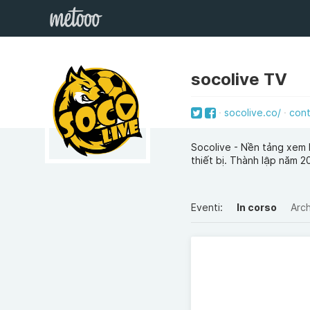
socolive TV
socolive.co/
cont
Socolive - Nền tảng xem b
thiết bị. Thành lập năm 
Eventi:
In corso
Arch