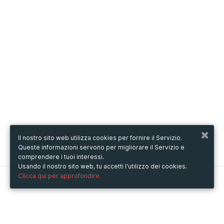
Il nostro sito web utilizza cookies per fornire il Servizio.
Queste informazioni servono per migliorare il Servizio e
comprendere i tuoi interessi.
Usando il nostro sito web, tu accetti l'utilizzo dei cookies.
Clicca qui per approfondire.
Metooo
Come funziona
Crea la tua pagina