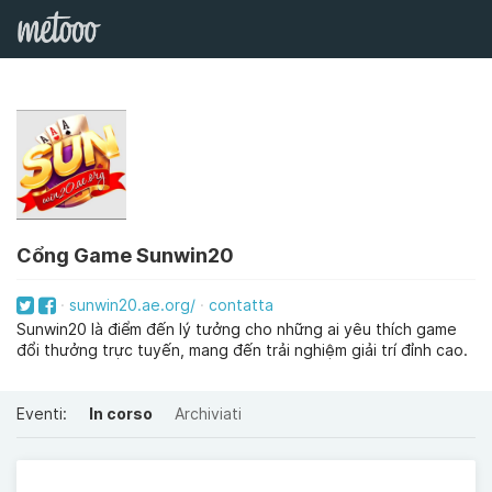
Cổng Game Sunwin20
sunwin20.ae.org/
contatta
Sunwin20 là điểm đến lý tưởng cho những ai yêu thích game
đổi thưởng trực tuyến, mang đến trải nghiệm giải trí đỉnh cao.
Eventi:
In corso
Archiviati