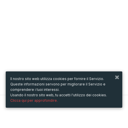
Il nostro sito web utilizza cookies per fornire il Servizio.
Queste informazioni servono per migliorare il Servizio e
comprendere i tuoi interessi.
Usando il nostro sito web, tu accetti l'utilizzo dei cookies.
Clicca qui per approfondire.
Metooo
Come funziona
Crea la tua pagina