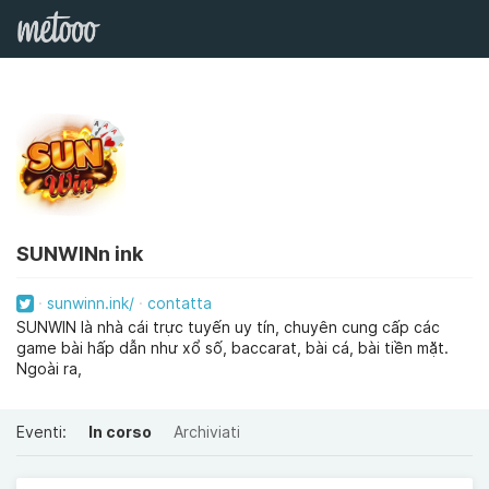
SUNWINn ink
sunwinn.ink/
contatta
SUNWIN là nhà cái trực tuyến uy tín, chuyên cung cấp các
game bài hấp dẫn như xổ số, baccarat, bài cá, bài tiền mặt.
Ngoài ra,
Eventi:
In corso
Archiviati