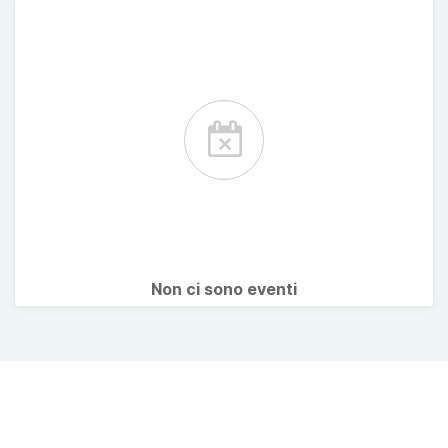
Non ci sono eventi