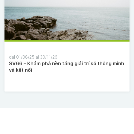
dal 01/08/25 al 30/11/26
SV66 – Khám phá nền tảng giải trí số thông minh
và kết nối