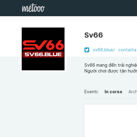
Sv66
sv66.blue/
contatta
Sv66 mang đến trải nghiệ
Người chơi được tận hưở
Eventi:
In corso
Arch