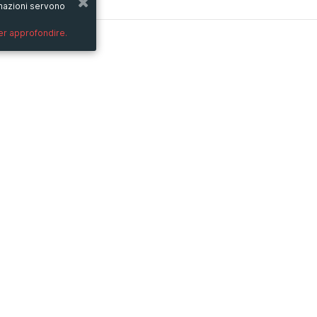
ormazioni servono
per approfondire.
Risorse
Blog
Help
Press Kit
Esplora eventi
Privacy Policy
Termini d'uso
GDPR