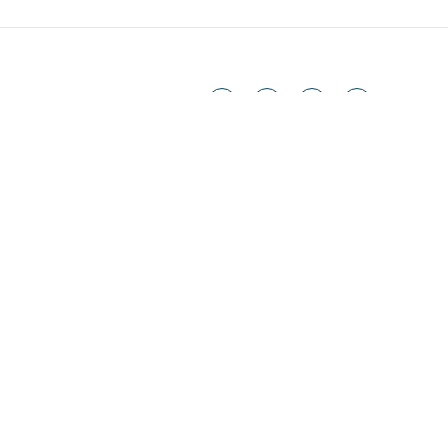
CAMBIA PAESE