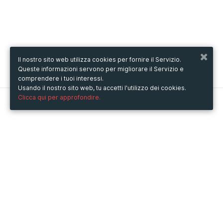
Il nostro sito web utilizza cookies per fornire il Servizio.
Queste informazioni servono per migliorare il Servizio e
comprendere i tuoi interessi.
Usando il nostro sito web, tu accetti l'utilizzo dei cookies.
Clicca qui per approfondire.
Metooo
Come funziona
Crea la tua pagina
Invita i contatti
Vendi i biglietti
Racconta il tuo evento
Usa Metooo per
Fiere e Business
Conferenze e Congressi
Workshop e Corsi