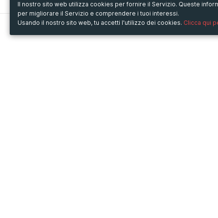
Il nostro sito web utilizza cookies per fornire il Servizio. Queste inf
per migliorare il Servizio e comprendere i tuoi interessi.
Usando il nostro sito web, tu accetti l'utilizzo dei cookies.
Clicca qui 
Metooo
Usa Metooo per
Come funziona
Fiere e Business
Crea la tua pagina
Conferenze e Congressi
Invita i contatti
Workshop e Corsi
Vendi i biglietti
Cultura
Racconta il tuo evento
Mostre e rassegne
Intrattenimento
Festival e Concerti
Non-profit
Crowdfunding
Sport
© Copyright 2013-2020 Metooo s.r.l.