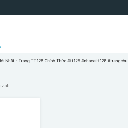
a
Mới Nhất - Trang TT128 Chính Thức #tt128 #nhacaitt128 #trangchu
iviati