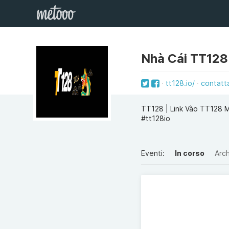
Nhà Cái TT128
tt128.io/
contatt
TT128 | Link Vào TT128 
#tt128io
Eventi:
In corso
Arch