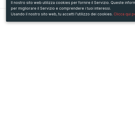
Il nostro sito web utilizza cookies per fornire il Servizio. Queste inf
per migliorare il Servizio e comprendere i tuoi interessi.
Usando il nostro sito web, tu accetti l'utilizzo dei cookies.
Clicca qui 
Metooo
Usa Metooo per
Come funziona
Fiere e Business
Crea la tua pagina
Conferenze e Congressi
Invita i contatti
Workshop e Corsi
Vendi i biglietti
Cultura
Racconta il tuo evento
Mostre e rassegne
Intrattenimento
Festival e Concerti
Non-profit
Crowdfunding
Sport
© Copyright 2013-2020 Metooo s.r.l.