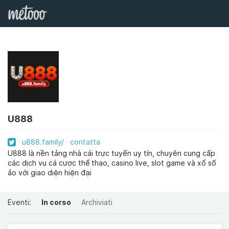
U888
u888.family/
contatta
U888 là nền tảng nhà cái trực tuyến uy tín, chuyên cung cấp
các dịch vụ cá cược thể thao, casino live, slot game và xổ số
ảo với giao diện hiện đại
Eventi:
In corso
Archiviati