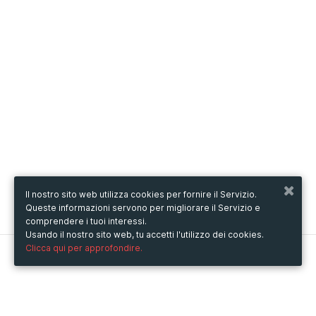
Il nostro sito web utilizza cookies per fornire il Servizio.
Queste informazioni servono per migliorare il Servizio e
comprendere i tuoi interessi.
Usando il nostro sito web, tu accetti l'utilizzo dei cookies.
Clicca qui per approfondire.
Metooo
Come funziona
Crea la tua pagina