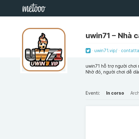
uwin71 – Nhà c
uwin71.vip/
contatt
uwin71 hỗ trợ người chơi 
Nhờ đó, người chơi dễ dà
Eventi:
In corso
Arch