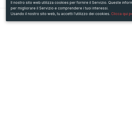
Il nostro sito web utilizza cookies per fornire il Servizio. Queste inf
per migliorare il Servizio e comprendere i tuoi interessi.
Usando il nostro sito web, tu accetti l'utilizzo dei cookies.
Clicca qui 
Metooo
Usa Metooo per
Come funziona
Fiere e Business
Crea la tua pagina
Conferenze e Congressi
Invita i contatti
Workshop e Corsi
Vendi i biglietti
Cultura
Racconta il tuo evento
Mostre e rassegne
Intrattenimento
Festival e Concerti
Non-profit
Crowdfunding
Sport
© Copyright 2013-2020 Metooo s.r.l.