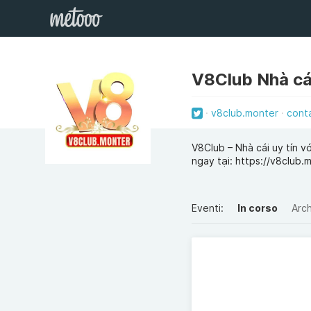
v8club.monter
cont
V8Club – Nhà cái uy tín v
ngay tại: https://v8club.
Eventi:
In corso
Arch