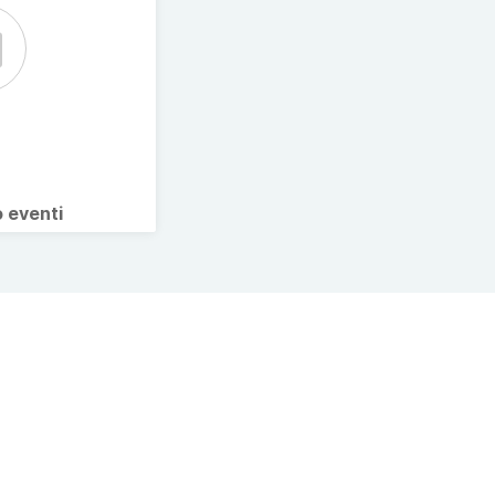
o eventi