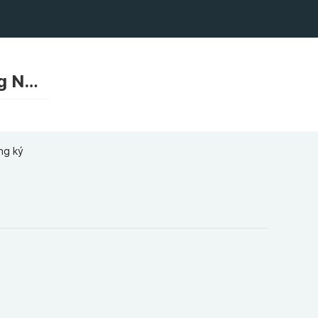
V8Club Nhà cái Xanh Chín V8club.com | Đăng Ký Tặng Ngay 88K
ăng ký