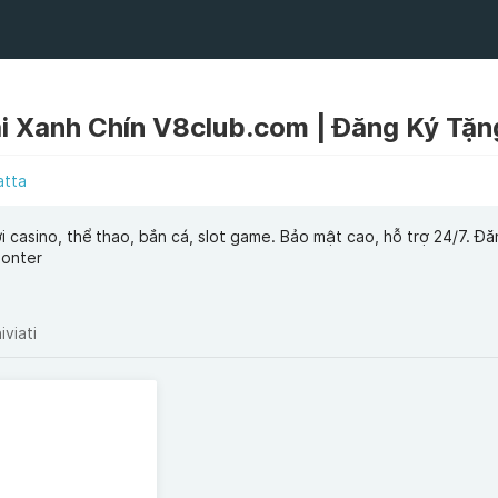
atta
ới casino, thể thao, bắn cá, slot game. Bảo mật cao, hỗ trợ 24/7. Đ
monter
iviati