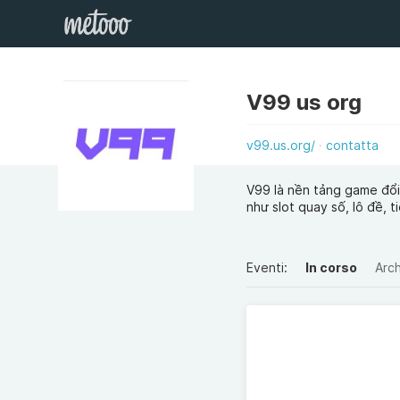
V99 us org
v99.us.org/
contatta
V99 là nền tảng game đổi
như slot quay số, lô đề, t
Eventi:
In corso
Arch