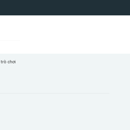
trò chơi