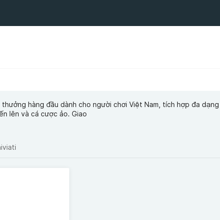
 thưởng hàng đầu dành cho người chơi Việt Nam, tích hợp đa dạng 
iến lên và cá cược ảo. Giao
iviati