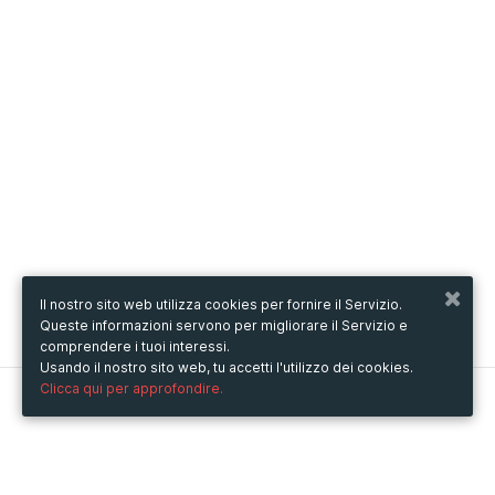
Il nostro sito web utilizza cookies per fornire il Servizio.
Queste informazioni servono per migliorare il Servizio e
comprendere i tuoi interessi.
Usando il nostro sito web, tu accetti l'utilizzo dei cookies.
Clicca qui per approfondire.
Metooo
Come funziona
Crea la tua pagina