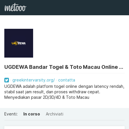
UGDEWA Bandar Togel & Toto Macau Online Terpercaya
greekintervarsity.org/
contatta
UGDEWA adalah platform togel online dengan latency rendah,
stabil saat jam result, dan proses withdraw cepat.
Menyediakan pasar 2D/3D/4D & Toto Macau
Eventi:
In corso
Archiviati