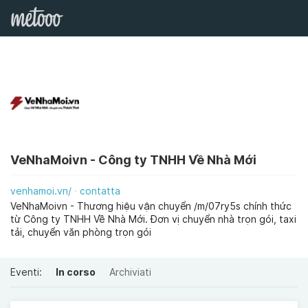
VeNhaMoivn - Công ty TNHH Về Nhà Mới
venhamoi.vn/
contatta
VeNhaMoivn - Thương hiệu vận chuyển /m/07ry5s chính thức
từ Công ty TNHH Về Nhà Mới. Đơn vị chuyển nhà trọn gói, taxi
tải, chuyển văn phòng trọn gói
Eventi:
In corso
Archiviati