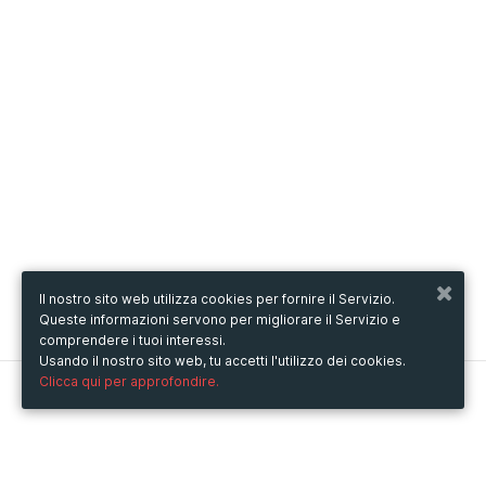
Il nostro sito web utilizza cookies per fornire il Servizio.
Queste informazioni servono per migliorare il Servizio e
comprendere i tuoi interessi.
Usando il nostro sito web, tu accetti l'utilizzo dei cookies.
Clicca qui per approfondire.
Metooo
Come funziona
Crea la tua pagina