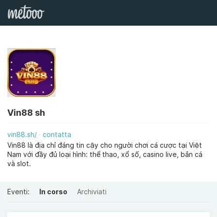
Vin88 sh
vin88.sh/
contatta
Vin88 là địa chỉ đáng tin cậy cho người chơi cá cược tại Việt
Nam với đầy đủ loại hình: thể thao, xổ số, casino live, bắn cá
và slot.
Eventi:
In corso
Archiviati