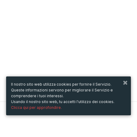
Il nostro sito web utilizza cookies per fornire il Servizio.
Queste informazioni servono per migliorare il Servizio e
comprendere i tuoi interessi.
Usando il nostro sito web, tu accetti l'utilizzo dei cookies.
Clicca qui per approfondire.
Metooo
Come funziona
Crea la tua pagina