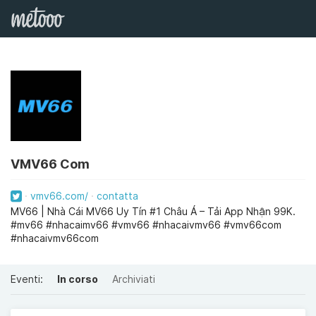
VMV66 Com
vmv66.com/
contatta
MV66 | Nhà Cái MV66 Uy Tín #1 Châu Á – Tải App Nhận 99K.
#mv66 #nhacaimv66 #vmv66 #nhacaivmv66 #vmv66com
#nhacaivmv66com
Eventi:
In corso
Archiviati