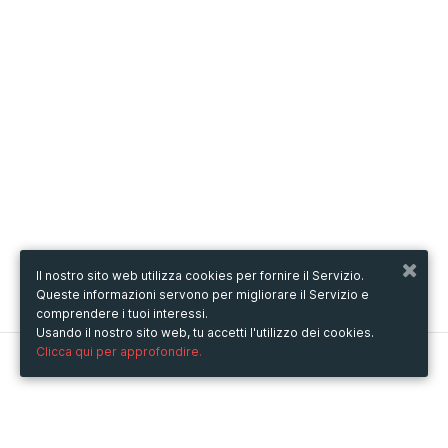
Il nostro sito web utilizza cookies per fornire il Servizio.
Queste informazioni servono per migliorare il Servizio e
comprendere i tuoi interessi.
Usando il nostro sito web, tu accetti l'utilizzo dei cookies.
Clicca qui per approfondire.
Metooo
Come funziona
Crea la tua pagina