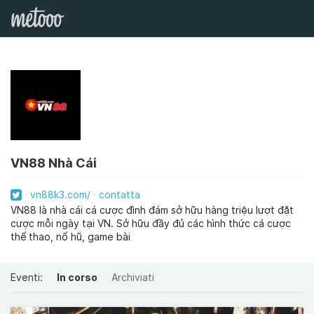
VN88 Nhà Cái
vn88k3.com/
contatta
VN88 là nhà cái cá cược đình đám sở hữu hàng triệu lượt đặt
cược mỗi ngày tại VN. Sở hữu đầy đủ các hình thức cá cược
thể thao, nổ hũ, game bài
Eventi:
In corso
Archiviati