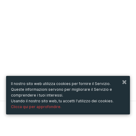
Il nostro sito web utilizza cookies per fornire il Servizio.
Queste informazioni servono per migliorare il Servizio e
comprendere i tuoi interessi.
Usando il nostro sito web, tu accetti l'utilizzo dei cookies.
Clicca qui per approfondire.
Metooo
Come funziona
Crea la tua pagina