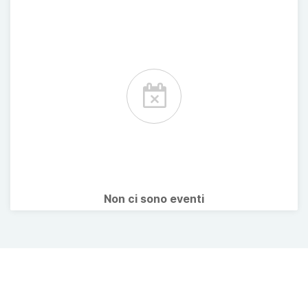
Non ci sono eventi