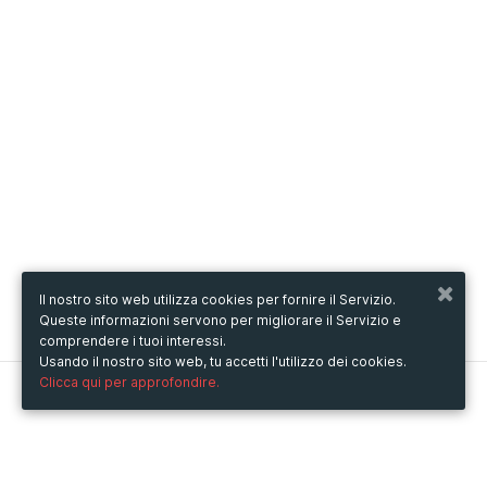
Il nostro sito web utilizza cookies per fornire il Servizio.
Queste informazioni servono per migliorare il Servizio e
comprendere i tuoi interessi.
Usando il nostro sito web, tu accetti l'utilizzo dei cookies.
Clicca qui per approfondire.
Metooo
Come funziona
Crea la tua pagina