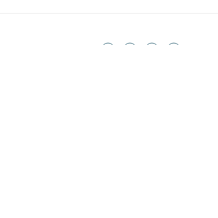
CAMBIA PAESE