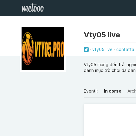
Vty05 live
vty05.live
contatta
Vty05 mang đến trải nghiệ
danh mục trò chơi đa dạn
Eventi:
In corso
Arch