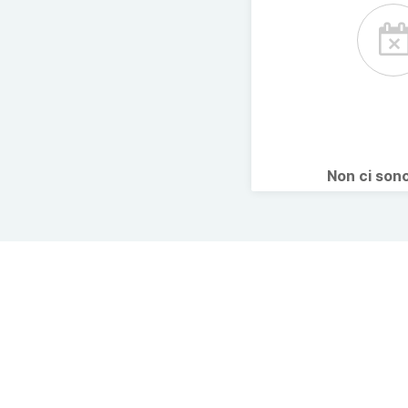
Non ci son