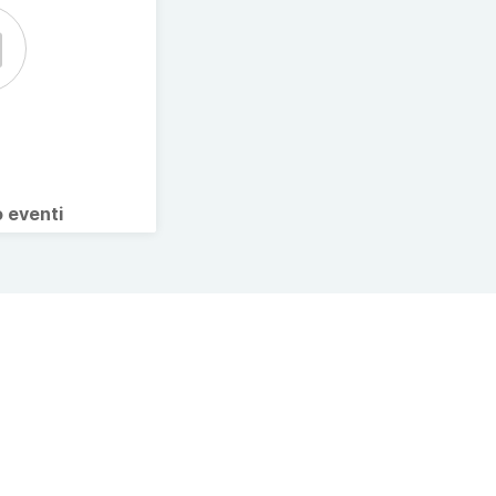
o eventi