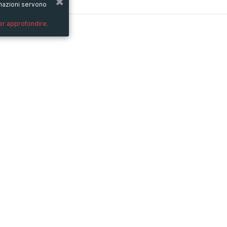
ormazioni servono
per approfondire.
Risorse
Blog
Help
Press Kit
Esplora eventi
Privacy Policy
Termini d'uso
GDPR