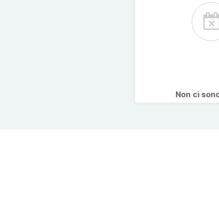
Non ci son