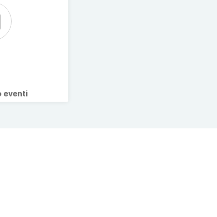
o eventi