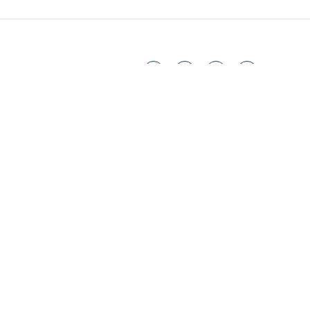
CAMBIA PAESE