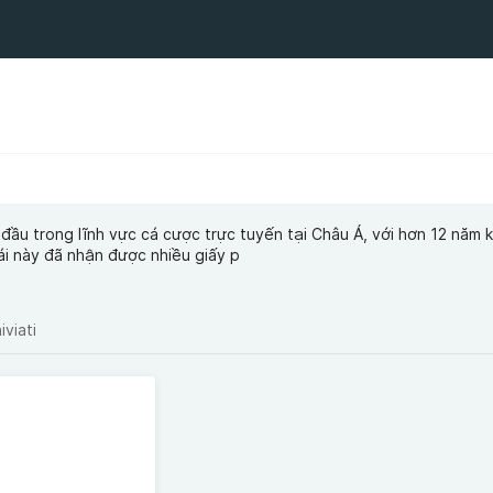
đầu trong lĩnh vực cá cược trực tuyến tại Châu Á, với hơn 12 năm k
i này đã nhận được nhiều giấy p
iviati