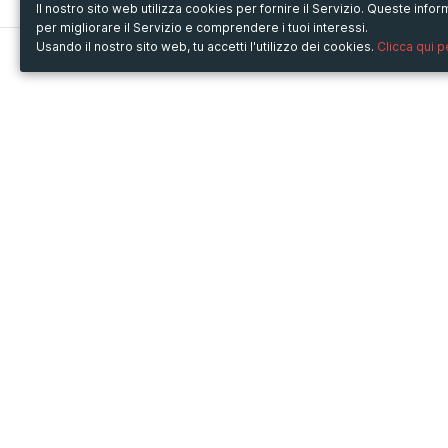
Il nostro sito web utilizza cookies per fornire il Servizio. Queste inf
per migliorare il Servizio e comprendere i tuoi interessi.
Usando il nostro sito web, tu accetti l'utilizzo dei cookies.
Clicca qui 
Metooo
Usa Metooo per
Come funziona
Fiere e Business
Crea la tua pagina
Conferenze e Congressi
Invita i contatti
Workshop e Corsi
Vendi i biglietti
Cultura
Racconta il tuo evento
Mostre e rassegne
Intrattenimento
Festival e Concerti
Non-profit
Crowdfunding
Sport
© Copyright 2013-2020 Metooo s.r.l.