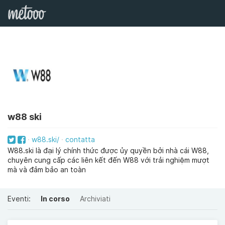
w88 ski
w88.ski/
contatta
W88.ski là đại lý chính thức được ủy quyền bởi nhà cái W88,
chuyên cung cấp các liên kết đến W88 với trải nghiệm mượt
mà và đảm bảo an toàn
Eventi:
In corso
Archiviati