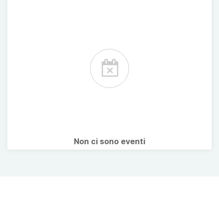
Non ci sono eventi