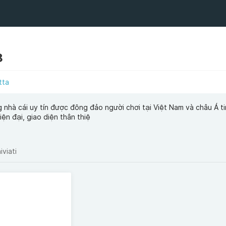
8
tta
nhà cái uy tín được đông đảo người chơi tại Việt Nam và châu Á ti
ện đại, giao diện thân thiệ
iviati