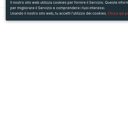
Il nostro sito web utilizza cookies per fornire il Servizio. Queste inf
per migliorare il Servizio e comprendere i tuoi interessi.
Usando il nostro sito web, tu accetti l'utilizzo dei cookies.
Clicca qui 
Metooo
Usa Metooo per
Come funziona
Fiere e Business
Crea la tua pagina
Conferenze e Congressi
Invita i contatti
Workshop e Corsi
Vendi i biglietti
Cultura
Racconta il tuo evento
Mostre e rassegne
Intrattenimento
Festival e Concerti
Non-profit
Crowdfunding
Sport
© Copyright 2013-2020 Metooo s.r.l.