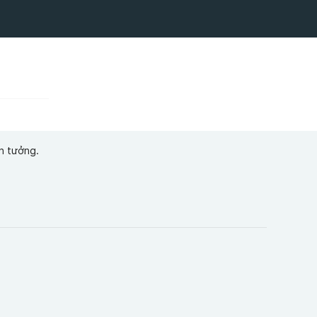
n tưởng.