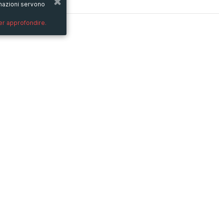
ormazioni servono
per approfondire.
Risorse
Blog
Help
Press Kit
Esplora eventi
Privacy Policy
Termini d'uso
GDPR