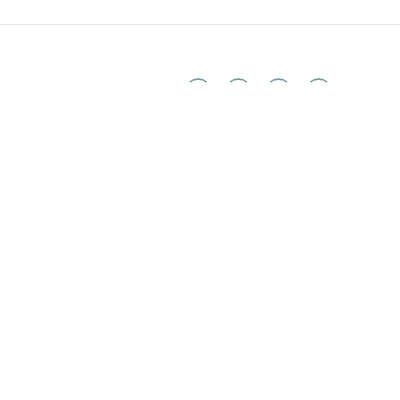
CAMBIA PAESE