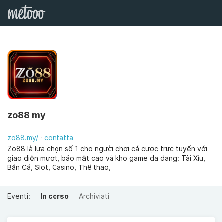
zo88 my
zo88.my/
contatta
Zo88 là lựa chọn số 1 cho người chơi cá cược trực tuyến với
giao diện mượt, bảo mật cao và kho game đa dạng: Tài Xỉu,
Bắn Cá, Slot, Casino, Thể thao,
Eventi:
In corso
Archiviati