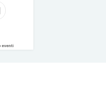
o eventi