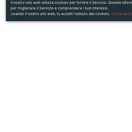
Il nostro sito web utilizza cookies per fornire il Servizio. Queste inf
per migliorare il Servizio e comprendere i tuoi interessi.
Usando il nostro sito web, tu accetti l'utilizzo dei cookies.
Clicca qui 
Metooo
Usa Metooo per
Come funziona
Fiere e Business
Crea la tua pagina
Conferenze e Congressi
Invita i contatti
Workshop e Corsi
Vendi i biglietti
Cultura
Racconta il tuo evento
Mostre e rassegne
Intrattenimento
Festival e Concerti
Non-profit
Crowdfunding
Sport
© Copyright 2013-2020 Metooo s.r.l.