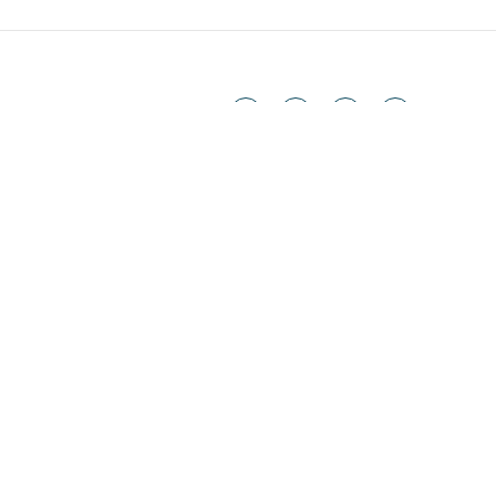
CAMBIA PAESE