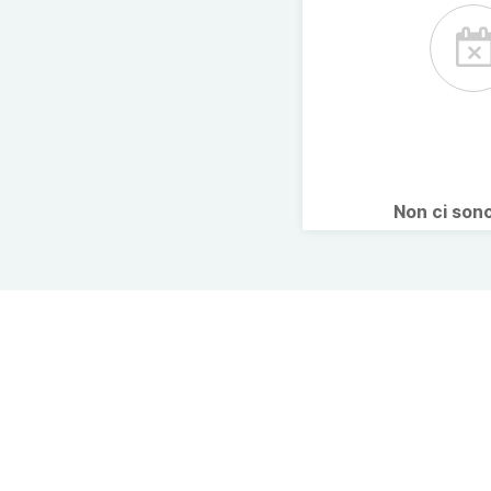
Non ci son