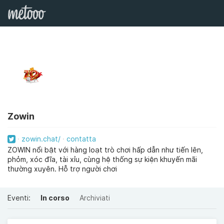
Zowin
zowin.chat/
contatta
ZOWIN nổi bật với hàng loạt trò chơi hấp dẫn như tiến lên,
phỏm, xóc đĩa, tài xỉu, cùng hệ thống sự kiện khuyến mãi
thường xuyên. Hỗ trợ người chơi
Eventi:
In corso
Archiviati