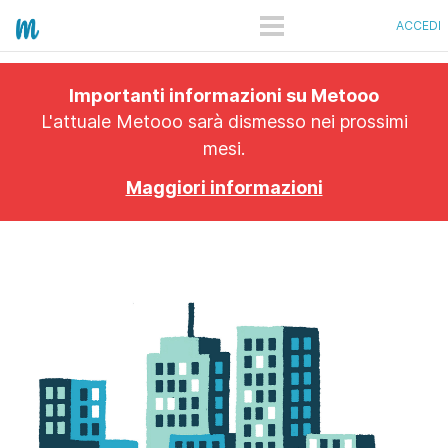
ACCEDI
COME FUNZIONA
Importanti informazioni su Metooo
PRO
L'attuale Metooo sarà dismesso nei prossimi
mesi.
PIANI
Maggiori informazioni
SHOWCASE
QUANTO COSTA
APP