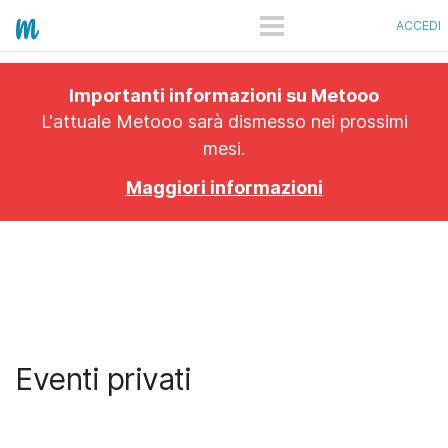
ACCEDI
COME FUNZIONA
Importanti informazioni su Metooo
PRO
L'attuale Metooo sarà dismesso nei prossimi
mesi.
PIANI
Maggiori informazioni
SHOWCASE
QUANTO COSTA
APP
Eventi privati