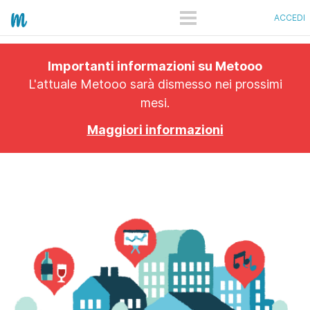
ACCEDI
COME FUNZIONA
Importanti informazioni su Metooo
PRO
L'attuale Metooo sarà dismesso nei prossimi
mesi.
PIANI
Maggiori informazioni
SHOWCASE
QUANTO COSTA
APP