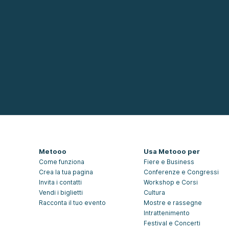
Metooo
Usa Metooo per
Come funziona
Fiere e Business
Crea la tua pagina
Conferenze e Congressi
Invita i contatti
Workshop e Corsi
Vendi i biglietti
Cultura
Racconta il tuo evento
Mostre e rassegne
Intrattenimento
Festival e Concerti