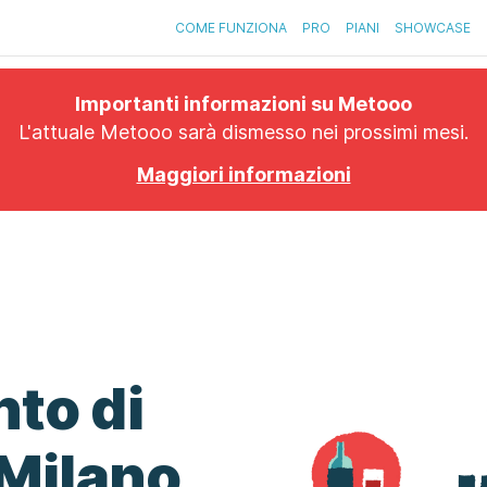
COME FUNZIONA
PRO
PIANI
SHOWCASE
Importanti informazioni su Metooo
L'attuale Metooo sarà dismesso nei prossimi mesi.
Maggiori informazioni
nto di
 Milano