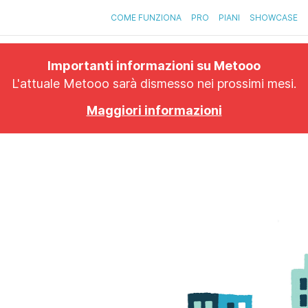
COME FUNZIONA
PRO
PIANI
SHOWCASE
Importanti informazioni su Metooo
L'attuale Metooo sarà dismesso nei prossimi mesi.
Maggiori informazioni