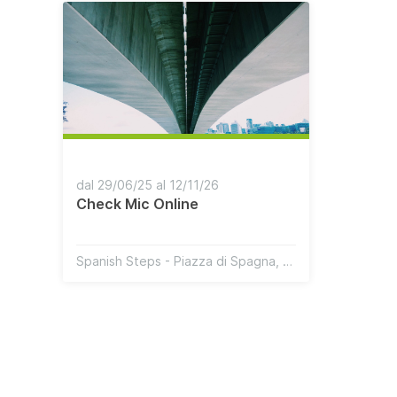
dal 29/06/25 al 12/11/26
Check Mic Online
Spanish Steps - Piazza di Spagna, 00187 Roma RM, Italy