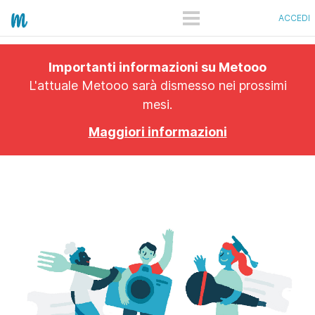
ACCEDI
COME FUNZIONA
Importanti informazioni su Metooo
PRO
L'attuale Metooo sarà dismesso nei prossimi
mesi.
PIANI
Maggiori informazioni
SHOWCASE
QUANTO COSTA
APP