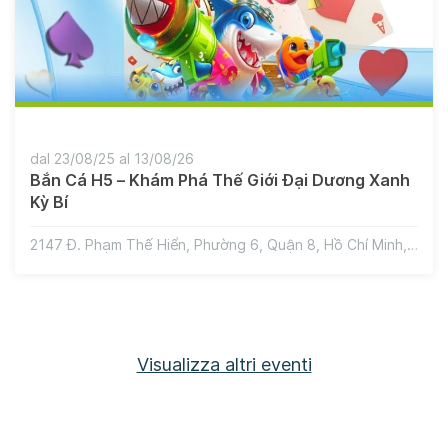
dal 23/08/25 al 13/08/26
Bắn Cá H5 – Khám Phá Thế Giới Đại Dương Xanh
Kỳ Bí
2147 Đ. Phạm Thế Hiển, Phường 6, Quận 8, Hồ Chí Minh, Vietnam
Visualizza altri eventi