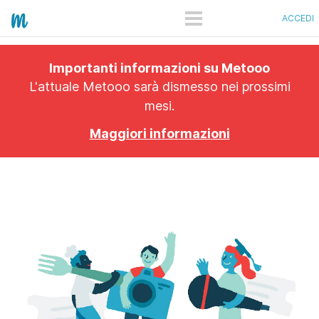
ACCEDI
COME FUNZIONA
Importanti informazioni su Metooo
PRO
L'attuale Metooo sarà dismesso nei prossimi
mesi.
PIANI
Maggiori informazioni
SHOWCASE
QUANTO COSTA
APP