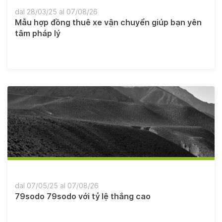
dal 28/03/25 al 07/08/26
Mẫu hợp đồng thuê xe vận chuyển giúp bạn yên
tâm pháp lý
dal 07/05/25 al 07/08/26
79sodo 79sodo với tỷ lệ thắng cao