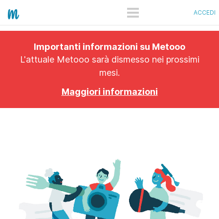
ACCEDI
COME FUNZIONA
Importanti informazioni su Metooo
PRO
L'attuale Metooo sarà dismesso nei prossimi
mesi.
PIANI
Maggiori informazioni
SHOWCASE
QUANTO COSTA
APP